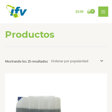
Ir
al
$
0.00
contenido
MAI
MEN
Productos
Mostrando los 25 resultados