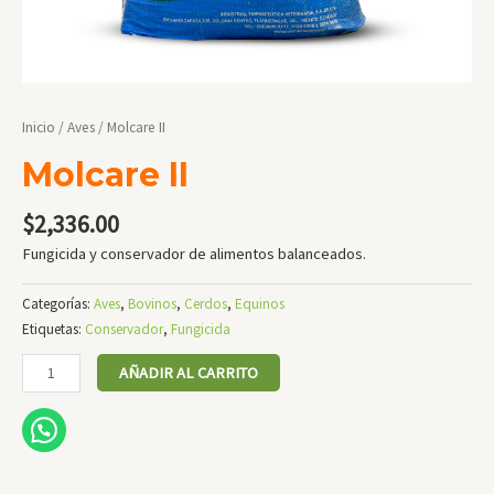
Inicio
/
Aves
/ Molcare II
Molcare II
$
2,336.00
Fungicida y conservador de alimentos balanceados.
Categorías:
Aves
,
Bovinos
,
Cerdos
,
Equinos
Etiquetas:
Conservador
,
Fungicida
Molcare
AÑADIR AL CARRITO
II
cantidad