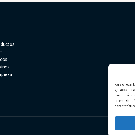
oductos
es
rdos
vinos
mpieza
Para ofrecer 
y/o acceder a
permitirá pr
en este sitio
característic