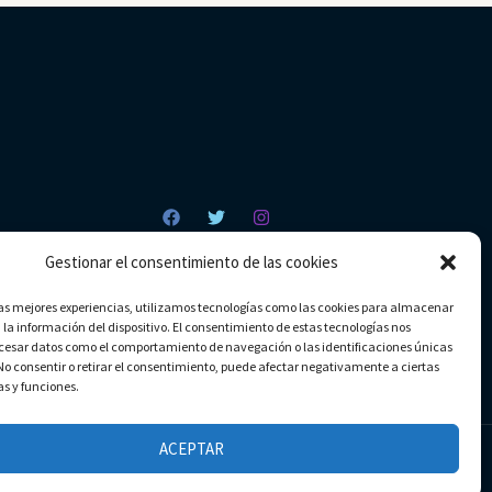
Gestionar el consentimiento de las cookies
las mejores experiencias, utilizamos tecnologías como las cookies para almacenar
 la información del dispositivo. El consentimiento de estas tecnologías nos
ocesar datos como el comportamiento de navegación o las identificaciones únicas
. No consentir o retirar el consentimiento, puede afectar negativamente a ciertas
as y funciones.
ACEPTAR