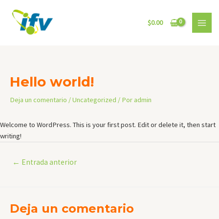
Ir
al
$
0.00
contenido
MAI
MEN
Hello world!
Deja un comentario
/
Uncategorized
/ Por
admin
Welcome to WordPress. This is your first post. Edit or delete it, then start
writing!
Navegación
←
Entrada anterior
de
entradas
Deja un comentario