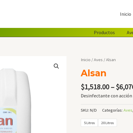
Inicio
Productos
Av
Inicio
/
Aves
/ Alsan
Alsan
$
1,518.00
–
$
6,07
Desinfectante con acción
SKU:
N/D
Categorías:
Aves
5 Litros
20 Litros