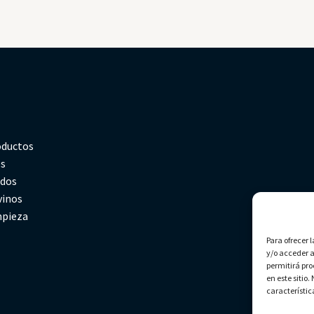
oductos
es
rdos
vinos
mpieza
Para ofrecer 
y/o acceder a
permitirá pr
en este sitio
característic