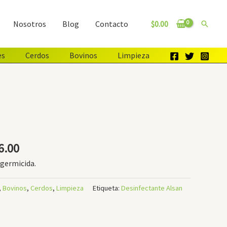
$
0.00
Nosotros
Blog
Contacto
Buscar
es
Cerdos
Bovinos
Limpieza
6.00
 germicida.
,
Bovinos
,
Cerdos
,
Limpieza
Etiqueta:
Desinfectante Alsan