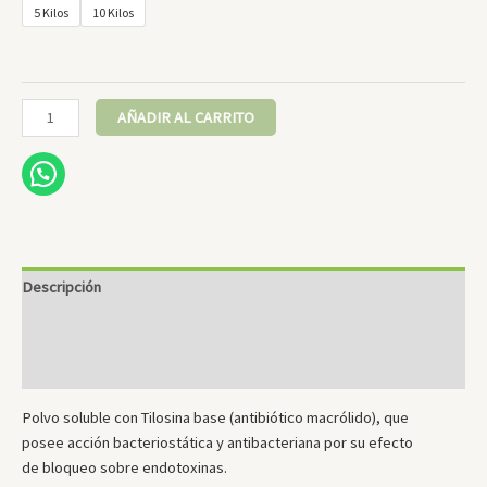
5 Kilos
10 Kilos
Acrolicine
AÑADIR AL CARRITO
cantidad
Descripción
Información adicional
Valoraciones (0)
Polvo soluble con Tilosina base (antibiótico macrólido), que
posee acción bacteriostática y antibacteriana por su efecto
de bloqueo sobre endotoxinas.