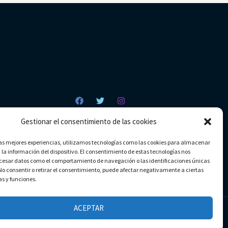
Gestionar el consentimiento de las cookies
las mejores experiencias, utilizamos tecnologías como las cookies para almacenar
 la información del dispositivo. El consentimiento de estas tecnologías nos
ocesar datos como el comportamiento de navegación o las identificaciones únicas
. No consentir o retirar el consentimiento, puede afectar negativamente a ciertas
as y funciones.
ACEPTAR