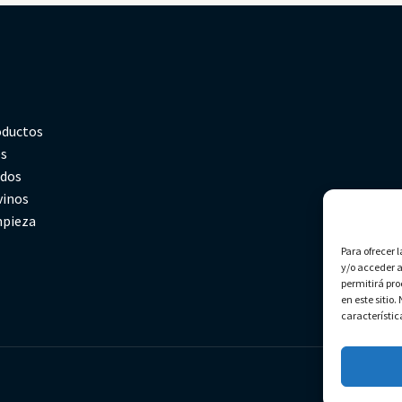
oductos
es
rdos
vinos
mpieza
Para ofrecer 
y/o acceder a
permitirá pr
en este sitio
característic